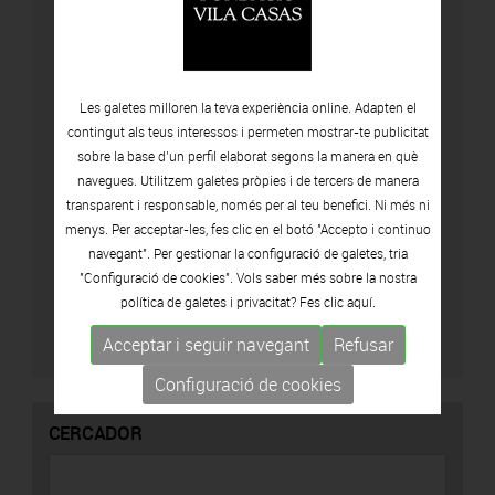
Les galetes milloren la teva experiència online. Adapten el
contingut als teus interessos i permeten mostrar-te publicitat
sobre la base d’un perfil elaborat segons la manera en què
navegues. Utilitzem galetes pròpies i de tercers de manera
transparent i responsable, només per al teu benefici. Ni més ni
menys. Per acceptar-les, fes clic en el botó "Accepto i continuo
Accepto la política de privacitat (
Veure
navegant". Per gestionar la configuració de galetes, tria
política
)
"Configuració de cookies". Vols saber més sobre la nostra
política de galetes i privacitat? Fes clic
aquí.
Acceptar i seguir navegant
Refusar
Configuració de cookies
CERCADOR