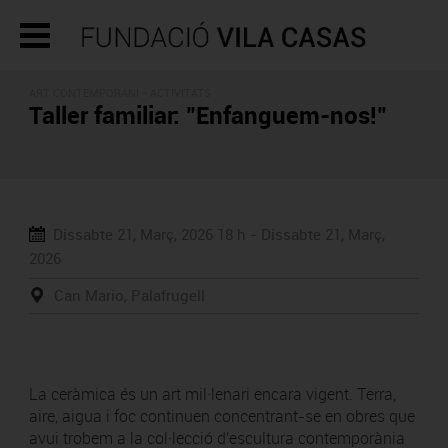
ART CONTEMPORANI -
ACTIVITATS
Taller familiar: "Enfanguem-nos!"
Dissabte 21, Març, 2026
18 h -
Dissabte 21, Març,
2026
Can Mario, Palafrugell
La ceràmica és un art mil·lenari encara vigent. Terra,
aire, aigua i foc continuen concentrant-se en obres que
avui trobem a la col·lecció d'escultura contemporània