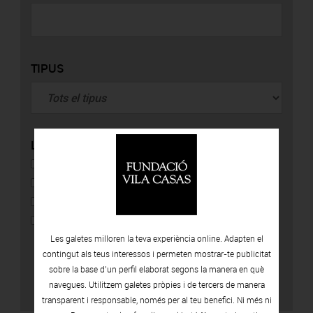
TIPUS
LOCALITZACIÓ
CAN FRAMIS
ESPAIS VOLART
CAN MARIO
PALAU SOLTERRA
Les galetes milloren la teva experiència online. Adapten el
contingut als teus interessos i permeten mostrar-te publicitat
sobre la base d’un perfil elaborat segons la manera en què
navegues. Utilitzem galetes pròpies i de tercers de manera
transparent i responsable, només per al teu benefici. Ni més ni