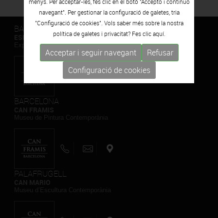
menys. Per acceptar-les, fes clic en el botó "Accepto i continuo
navegant". Per gestionar la configuració de galetes, tria
"Configuració de cookies". Vols saber més sobre la nostra
BARCELONA
política de galetes i privacitat? Fes clic
aquí.
ESPAIS VOLART
Exposicions Temporals d'Art Contemporani
Acceptar i seguir navegant
Refusar
Configuració de cookies
BARCELONA
CAN FRAMIS
Museu de Pintura Contemporània
PALAFRUGELL
CAN MARIO
Museu d’Escultura Contemporània