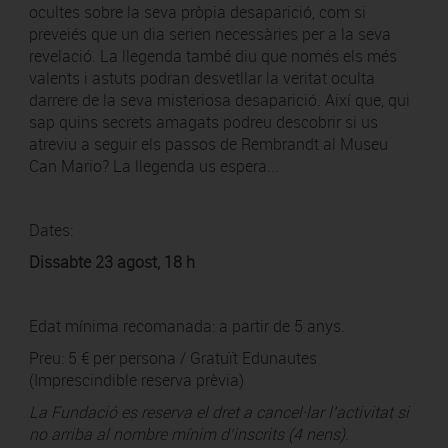
ocultes sobre la seva pròpia desaparició, com si
preveiés que un dia serien necessàries per a la seva
revelació. La llegenda també diu que només els més
valents i astuts podran desvetllar la veritat oculta
darrere de la seva misteriosa desaparició. Així que, qui
sap quins secrets amagats podreu descobrir si us
atreviu a seguir els passos de Rembrandt al Museu
Can Mario? La llegenda us espera...
Dates:
Dissabte 23 agost, 18 h
Edat mínima recomanada: a partir de 5 anys.
Preu: 5 € per persona / Gratuït Edunautes
(Imprescindible reserva prèvia)
La Fundació es reserva el dret a cancel·lar l’activitat si
no arriba al nombre mínim d’inscrits (4 nens).