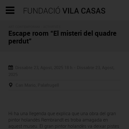
ART CONTEMPORANI -
ACTIVITATS
Escape room “El misteri del quadre
perdut”
Dissabte 23, Agost, 2025
18 h -
Dissabte 23, Agost,
2025
Can Mario, Palafrugell
Hi ha una llegenda que explica que una obra del gran
pintor holandès Rembrandt es troba amagada en
aquest museu. El gran pintor holandès va deixar pistes