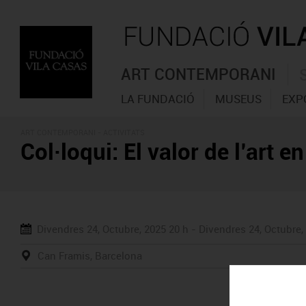
ART CONTEMPORANI
LA FUNDACIÓ
MUSEUS
EXP
ART CONTEMPORANI -
ACTIVITATS
Col·loqui: El valor de l’art en
Divendres 24, Octubre, 2025
20 h -
Divendres 24, Octubre,
Can Framis, Barcelona