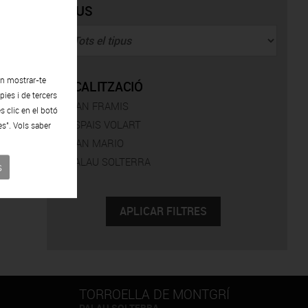
TIPUS
en mostrar-te
LOCALITZACIÓ
ies i de tercers
CAN FRAMIS
s clic en el botó
ESPAIS VOLART
es". Vols saber
CAN MARIO
PALAU SOLTERRA
s
TORROELLA DE MONTGRÍ
PALAU SOLTERRA