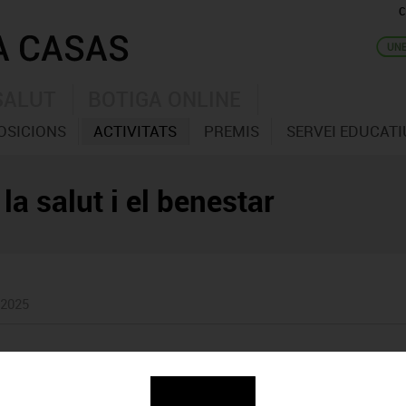
C
SALUT
BOTIGA ONLINE
OSICIONS
ACTIVITATS
PREMIS
SERVEI EDUCATI
 la salut i el benestar
 2025