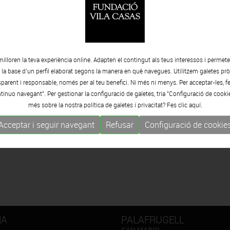
en aquesta taula rodona per tal de posar en valor el poder
nes. Es compartiran projectes i iniciatives que s’han dut a terme
ts al llarg del seu desenvolupament.
Escola de Salut Catalana;
Neus Frigola
, artista;
Montserrat Verdú
,
milloren la teva experiència online. Adapten el contingut als teus interessos i permet
eira
, artista i investigadora.
e la base d’un perfil elaborat segons la manera en què navegues. Utilitzem galetes pròp
arent i responsable, només per al teu benefici. Ni més ni menys. Per acceptar-les, fe
tinuo navegant". Per gestionar la configuració de galetes, tria "Configuració de cooki
més sobre la nostra política de galetes i privacitat? Fes clic
aquí.
Acceptar i seguir navegant
Refusar
Configuració de cookie
NA
PALAFRUGELL
CAN MARIO